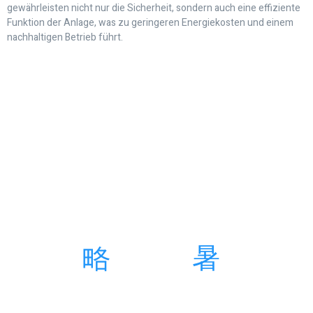
gewährleisten nicht nur die Sicherheit, sondern auch eine effiziente
Funktion der Anlage, was zu geringeren Energiekosten und einem
nachhaltigen Betrieb führt.
Zögern Sie nicht, uns zu
kontaktieren, wenn Sie Fragen
haben
Bei KN Haustechnik stehen wir Ihnen gerne zur Verfügung, um Ihre
Fragen zu beantworten, Angebote zu besprechen oder Termine
zu vereinbaren.
Kontakt uns
Email
0511 370 660 31
info@kn-haustechnik.de