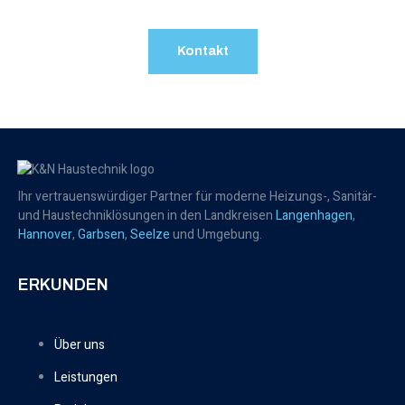
Kontakt
Ihr vertrauenswürdiger Partner für moderne Heizungs-, Sanitär-
und Haustechniklösungen in den Landkreisen
Langenhagen
,
Hannover
,
Garbsen
,
Seelze
und Umgebung.
ERKUNDEN
Über uns
Leistungen